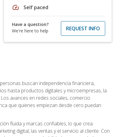
speed
Self paced
Have a question?
REQUEST INFO
We're here to help
personas buscan independencia financiera,
ios hasta productos digitales y microempresas, la
Los avances en redes sociales, comercio
e nunca que quienes empiezan desde cero puedan
ón fluida y marcas confiables, lo que crea
ng digital, las ventas y el servicio al cliente. Con