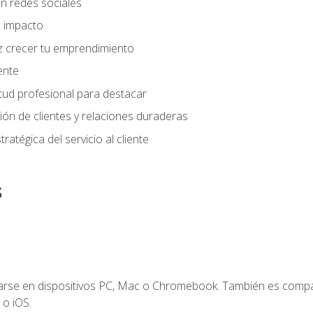
n redes sociales
 impacto
z crecer tu emprendimiento
iente
tud profesional para destacar
tión de clientes y relaciones duraderas
ratégica del servicio al cliente
s
zarse en dispositivos PC, Mac o Chromebook. También es compa
 o iOS.