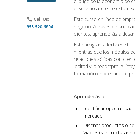
el auge de la economía de c
el servicio al cliente están 
Este curso en línea de empre
phone
Call Us:
negocio. A través de una cap
855.520.6806
clientes, aprenderás a desa
Este programa fortalece tu c
mientras que los módulos de
relaciones sólidas con clien
lealtad y la recompra. Al int
formación empresarial te pre
Aprenderás a:
Identificar oportunidade
mercado.
Diseñar productos o ser
Viables) y estructurar 