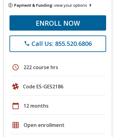
Payment & Funding:
view your options
ENROLL NOW
Call Us: 855.520.6806
phone
schedule
222 course hrs
Code ES-GES2186
calendar_today
12 months
grid_on
Open enrollment