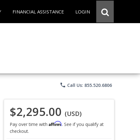
Y
FINANCIAL ASSISTANCE
LOGIN
phone
Call Us: 855.520.6806
$2,295.00
(USD)
Affirm
Pay over time with
. See if you qualify at
checkout.