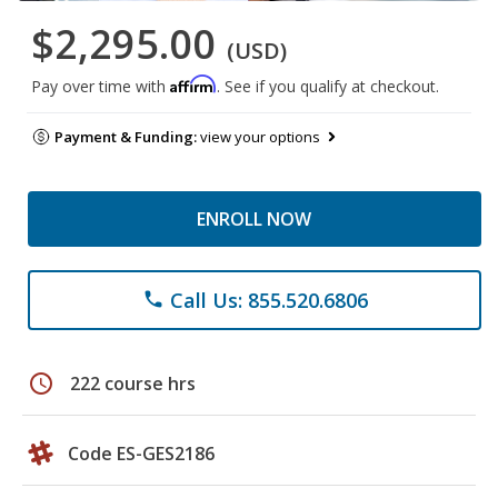
$2,295.00
(USD)
Affirm
Pay over time with
. See if you qualify at checkout.
Payment & Funding:
view your options
ENROLL NOW
Call Us: 855.520.6806
phone
schedule
222 course hrs
Code ES-GES2186