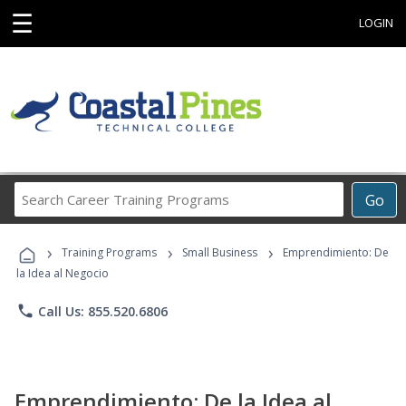
☰
LOGIN
Search
Go
Career
Training
›
›
›
Programs
Training Programs
Small Business
Emprendimiento: De
la Idea al Negocio
phone
Call Us: 855.520.6806
Emprendimiento: De la Idea al