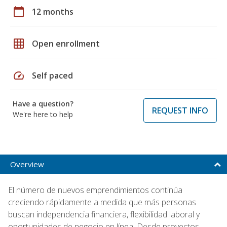
calendar_today
12 months
grid_on
Open enrollment
speed
Self paced
Have a question?
REQUEST INFO
We're here to help
Overview
El número de nuevos emprendimientos continúa
creciendo rápidamente a medida que más personas
buscan independencia financiera, flexibilidad laboral y
oportunidades de negocio en línea. Desde proyectos